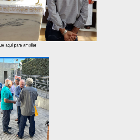
ue aqui para ampliar