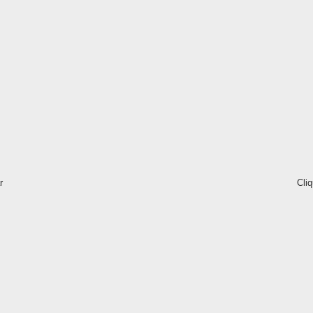
r
Cliq