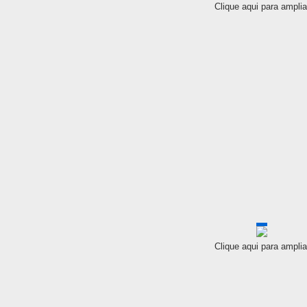
Clique aqui para amplia
Clique aqui para amplia