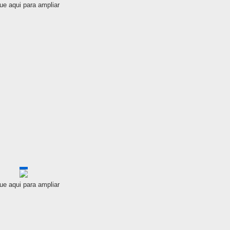
ue aqui para ampliar
ue aqui para ampliar