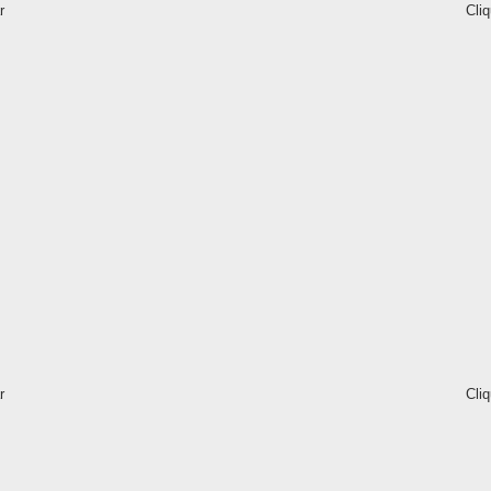
r
Cliq
r
Cliq