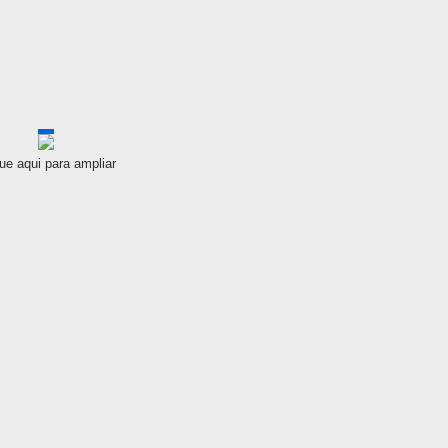
ue aqui para ampliar