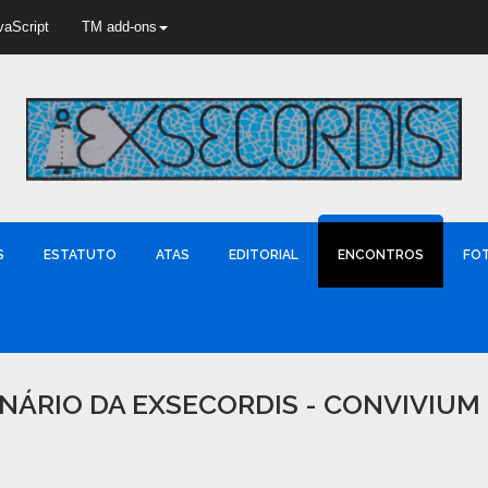
vaScript
TM add-ons
S
ESTATUTO
ATAS
EDITORIAL
ENCONTROS
FO
NÁRIO DA EXSECORDIS - CONVIVIUM 