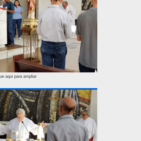
ue aqui para ampliar